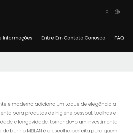
o
e Informações
Entre Em Contato Conosco
FAQ
ante e moderno adiciona um toque de elegância a
nto para produtos de higiene pessoal, toalhas e
ilidade e longevidade, tornando-o um investimento
casa de banho MEILAN é a escolha perfeita para quem