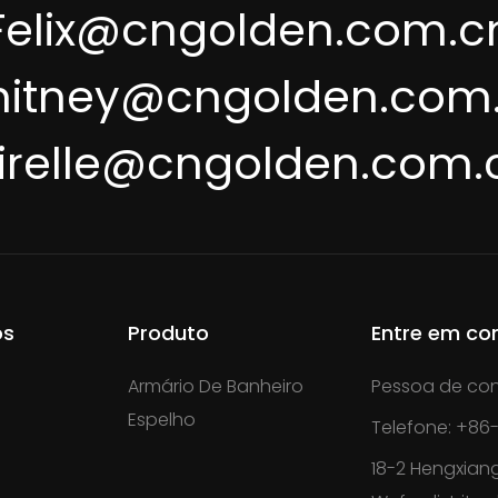
Felix@cngolden.com.c
itney@cngolden.com
irelle@cngolden.com.
os
Produto
Entre em co
Armário De Banheiro
Pessoa de con
Espelho
Telefone: +86-
18-2 Hengxiang