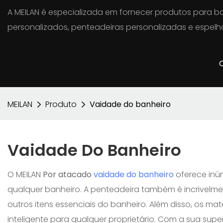
A MEILAN é especializada em fornecer produtos para ba
personalizados, penteadeiras personalizadas e espelho
MEILAN
Produto
Vaidade do banheiro
Vaidade Do Banheiro
O MEILAN
Por atacado
vaidade do banheiro
oferece inú
qualquer banheiro. A penteadeira também é incrivelm
outros itens essenciais do banheiro. Além disso, os m
inteligente para qualquer proprietário. Com a sua supe