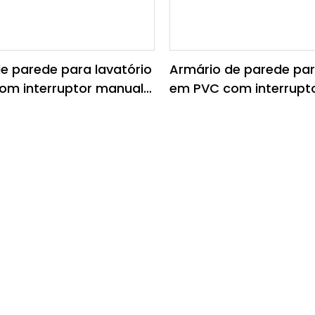
e parede para lavatório
Armário de parede par
om interruptor manual e
em PVC com interrupt
Y024
espelho LY018