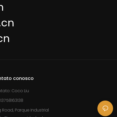
n
.cn
cn
ntato conosco
tato: Coco Liu
13758163138
 Road, Parque Industrial