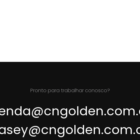
Pronto para trabalhar conosco?
renda@cngolden.com.
asey@cngolden.com.