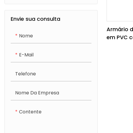
Armário de banheiro de
madeira compensada
Envie sua consulta
Armário de banheiro de
Armário d
Nome
em PVC c
carvalho
espelho L
E-Mail
Telefone
Nome Da Empresa
Contente