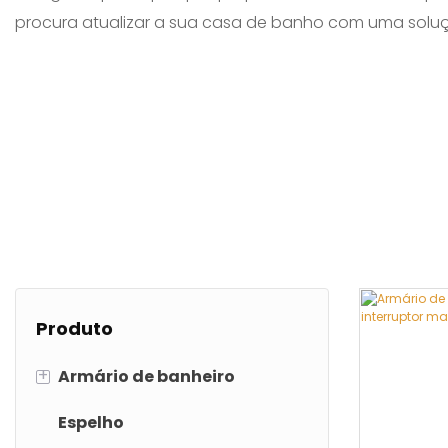
procura atualizar a sua casa de banho com uma soluç
Produto
+
Armário de banheiro
Espelho
Armário de banheiro em PVC