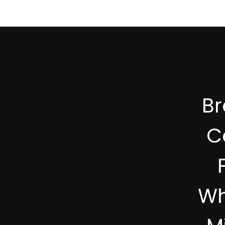
B
C
Wh