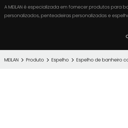
A MEILAN é especializada em fornecer produtos para ba
personalizados, penteadeiras personalizadas e espelho
MEILAN
Produto
Espelho
Espelho de banheiro co