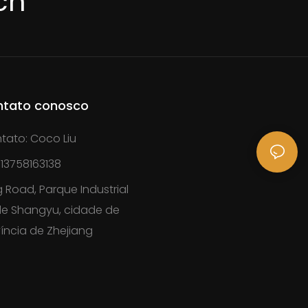
cn
ntato conosco
tato: Coco Liu
13758163138
 Road, Parque Industrial
 de Shangyu, cidade de
íncia de Zhejiang