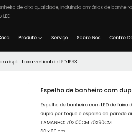
nheiro de alta qualidade, incluindo armários de banheir
 LED.
Casa
Produto
Serviço
Sobre Nós
Centro D
m dupla faixa vertical de LED IB33
Espelho de banheiro com dupla
Espelho de banheiro com LED de faixa dup
dupla por toque e espelho de parede 
TAMANHO:
70X100CM 70X90CM
60 x 80 cm