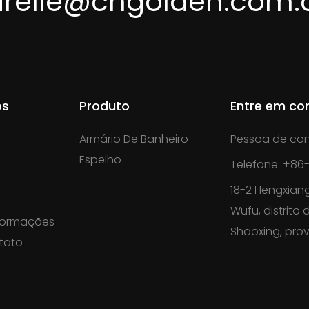
irelle@cngolden.com.
os
Produto
Entre em co
Armário De Banheiro
Pessoa de con
Espelho
Telefone: +86-
18-2 Hengxiang
Wufu, distrito
nformações
Shaoxing, prov
tato