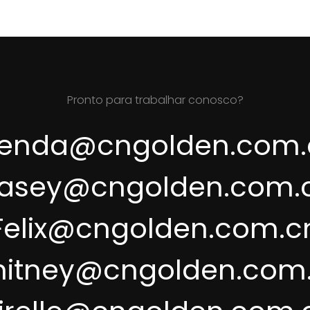
Pronto para trabalhar conosco?
renda@cngolden.com.
asey@cngolden.com.
Felix@cngolden.com.c
itney@cngolden.com