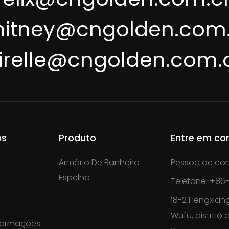
itney@cngolden.com
irelle@cngolden.com.
os
Produto
Entre em co
Armário De Banheiro
Pessoa de con
Espelho
Telefone: +86-
18-2 Hengxiang
Wufu, distrito
nformações