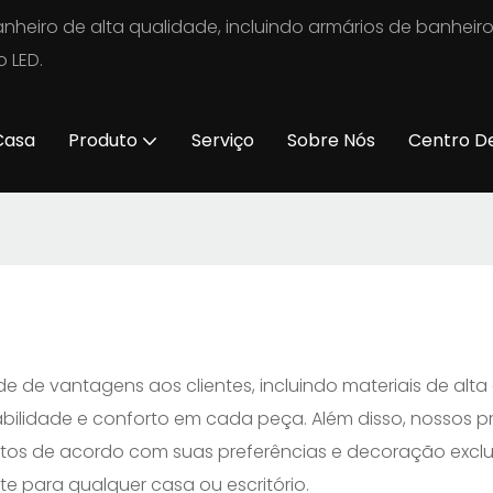
nheiro de alta qualidade, incluindo armários de banheir
 LED.
Casa
Produto
Serviço
Sobre Nós
Centro D
e de vantagens aos clientes, incluindo materiais de alta
abilidade e conforto em cada peça. Além disso, nossos pr
tos de acordo com suas preferências e decoração exclu
te para qualquer casa ou escritório.