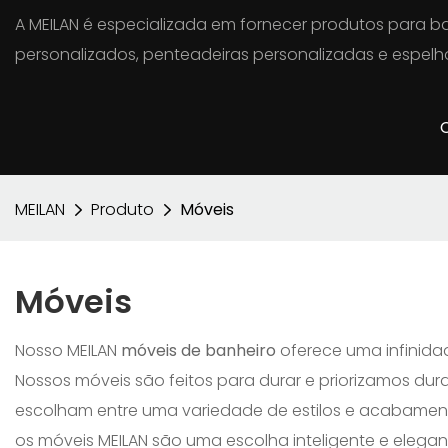
A MEILAN é especializada em fornecer produtos para ba
personalizados, penteadeiras personalizadas e espelho
MEILAN
Produto
Móveis
Móveis
Nosso MEILAN
móveis de banheiro
oferece uma infinidad
Nossos móveis são feitos para durar e priorizamos dur
escolham entre uma variedade de estilos e acabamen
os móveis MEILAN são uma escolha inteligente e elegan