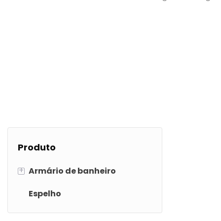
Produto
+
Armário de banheiro
Espelho
Armário de banheiro em PVC
Armário de banheiro de