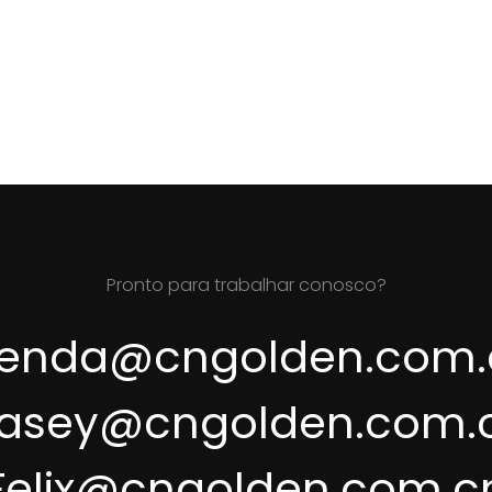
Pronto para trabalhar conosco?
renda@cngolden.com.
asey@cngolden.com.
Felix@cngolden.com.c