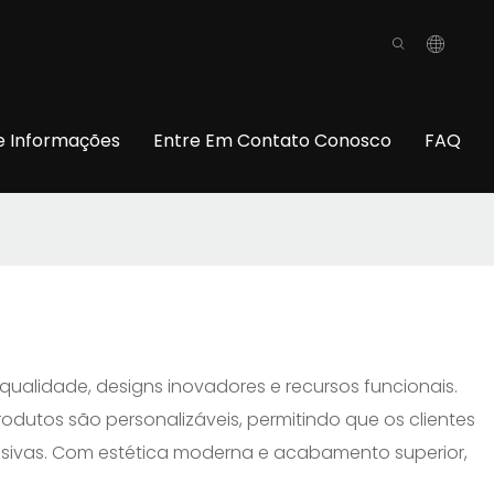
o
e Informações
Entre Em Contato Conosco
FAQ
 qualidade, designs inovadores e recursos funcionais.
odutos são personalizáveis, permitindo que os clientes
sivas. Com estética moderna e acabamento superior,