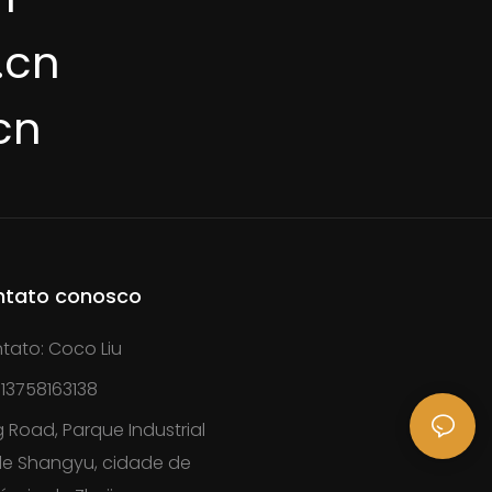
.cn
cn
ntato conosco
tato: Coco Liu
13758163138
 Road, Parque Industrial
 de Shangyu, cidade de