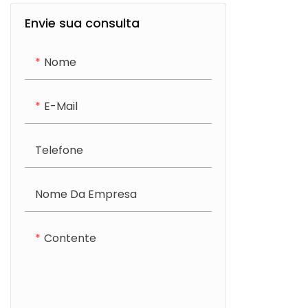
madeira compensada
Envie sua consulta
Armário de banheiro de
Nome
carvalho
E-Mail
Telefone
Nome Da Empresa
Contente