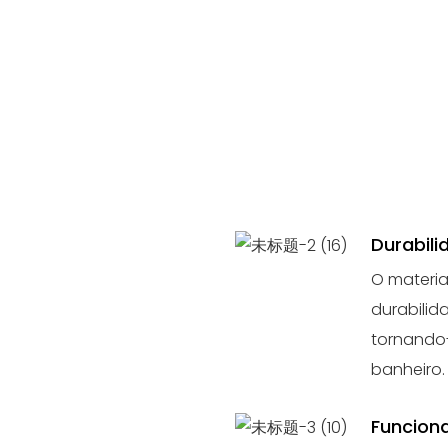
Durabili
O materia
durabilid
tornando
banheiro.
Funciona