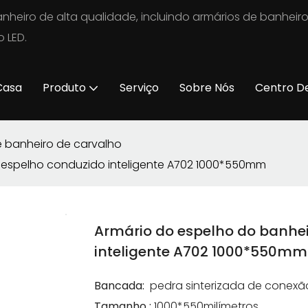
nheiro de alta qualidade, incluindo armários de banheir
 LED.
Casa
Produto
Serviço
Sobre Nós
Centro D
e banheiro de carvalho
 espelho conduzido inteligente A702 1000*550mm
Armário do espelho do banhe
inteligente A702 1000*550mm
Bancada:
pedra sinterizada de conexão
Tamanho
:
1000*550milímetros