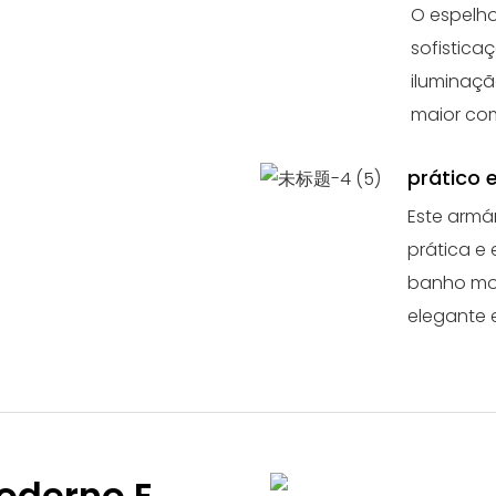
O espelho
sofistica
iluminaçã
maior co
prático e
Este armá
prática e
banho mo
elegante e
Moderno E