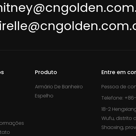
itney@cngolden.com
irelle@cngolden.com.
os
Produto
Entre em co
Armário De Banheiro
Pessoa de con
Espelho
Telefone: +86-
18-2 Hengxiang
Wufu, distrito
nformações
Shaoxing, prov
tato