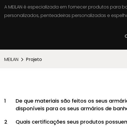
A MEILAN é especializada em fornecer produtos para ba
personalizados, penteadeiras personalizadas e espelho
MEILAN
Projeto
1
De que materiais são feitos os seus armár
disponíveis para os seus armários de banh
2
Quais certificações seus produtos possue