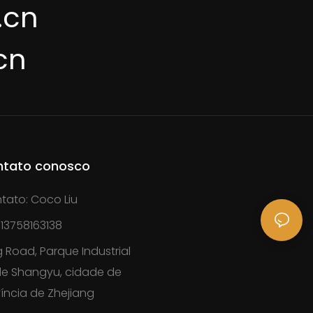
.cn
cn
ntato conosco
tato: Coco Liu
13758163138
 Road, Parque Industrial
 de Shangyu, cidade de
íncia de Zhejiang