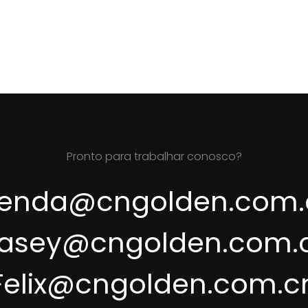
Pronto para trabalhar conosco?
renda@cngolden.com.
asey@cngolden.com.
Felix@cngolden.com.c