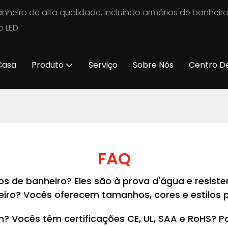
nheiro de alta qualidade, incluindo armários de banheir
 LED.
Casa
Produto
Serviço
Sobre Nós
Centro D
FAQ
ios de banheiro? Eles são à prova d'água e resi
eiro? Vocês oferecem tamanhos, cores e estilos 
m? Vocês têm certificações CE, UL, SAA e RoHS?