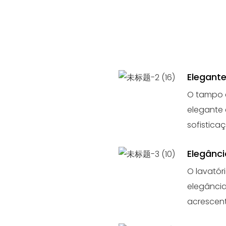
Elegant
O tampo e
elegante
sofistica
Elegânci
O lavató
elegânci
acrescen