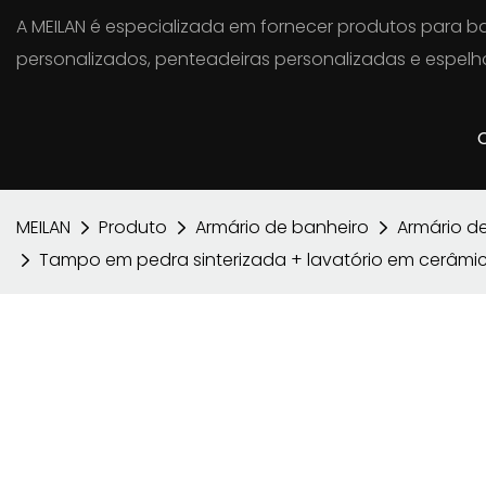
A MEILAN é especializada em fornecer produtos para ba
personalizados, penteadeiras personalizadas e espelho
MEILAN
Produto
Armário de banheiro
Armário d
Tampo em pedra sinterizada + lavatório em cerâmi