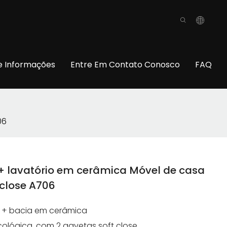
o
e Informações
Entre Em Contato Conosco
FAQ
06
+ lavatório em cerâmica Móvel de casa
close A706
 + bacia em cerâmica
ológica, com 2 gavetas soft close