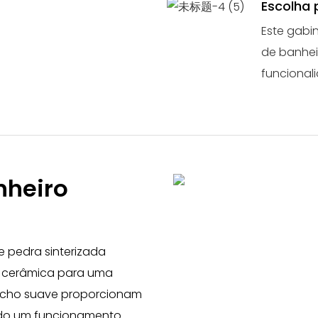
Escolha 
Este gabi
de banhei
funcional
heiro
 pedra sinterizada
 cerâmica para uma
fecho suave proporcionam
do um funcionamento