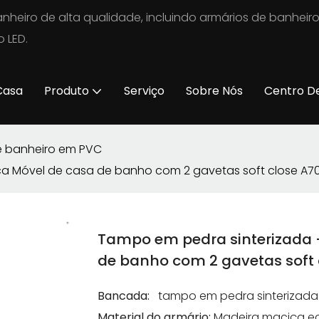
nheiro de alta qualidade, incluindo armários de banheir
 LED.
Casa
Produto
Serviço
Sobre Nós
Centro D
e banheiro em PVC
ca Móvel de casa de banho com 2 gavetas soft close A7
Tampo em pedra sinterizada 
de banho com 2 gavetas soft 
Bancada:
tampo em pedra sinterizada
Material do armário:
Madeira maciça ec