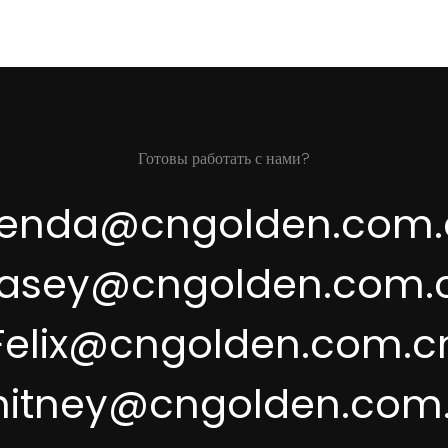
Готовы работать с нами?
renda@cngolden.com.
asey@cngolden.com.
Felix@cngolden.com.c
itney@cngolden.com