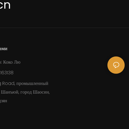
cn
ами
о: Коко Лю
8163138
g Road, промышленный
н Шанъюй, город Шаосин,
зян