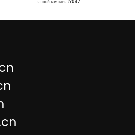
ванной комнаты LY047
cn
cn
n
.cn