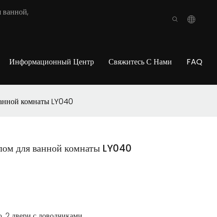
 ванной,
Информационный Центр
Свяжитесь С Нами
FAQ
ванной комнаты LY040
алом для ванной комнаты LY040
, 2 двери с доводчиками.