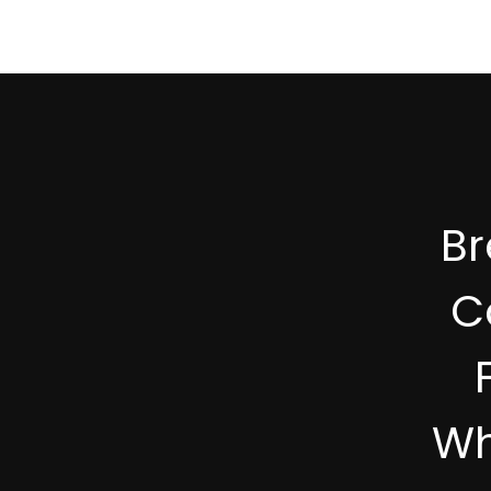
B
C
Wh