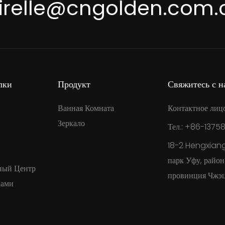
irelle@cngolden.com.
лки
Продукт
Свяжитесь с н
Ванная Комната
Контактное лиц
Зеркало
Тел.: +86-1375
18-2 Hengxian
парк Уфу, райо
ный Центр
провинция Чжэц
Нами