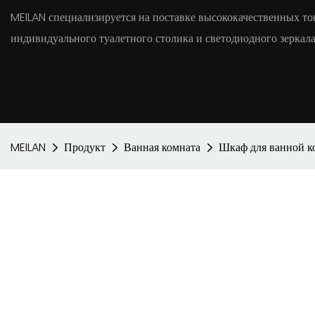
MEILAN специализируется на поставке высококачественных тов
индивидуального туалетного столика и светодиодного зеркала
MEILAN
Продукт
Ванная комната
Шкаф для ванной 