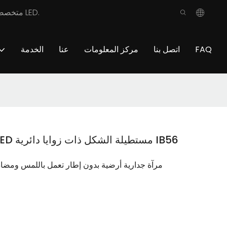
شركة MEILAN متخصصة في تقديم منتجات الحمامات عالية الجودة، بما في ذلك خزانة الحمام المخصصة، ومنضدة الزينة المخصصة للحمام، ومرآة LED.
FAQ
اتصل بنا
مركز المعلومات
عنا
الخدمة
مرآة تزيين ذكية كاملة الطول بإضاءة LED مستطيلة الشكل ذات زوايا دائرية IB56
مرآة جدارية أرضية بدون إطار تعمل باللمس ومضادة