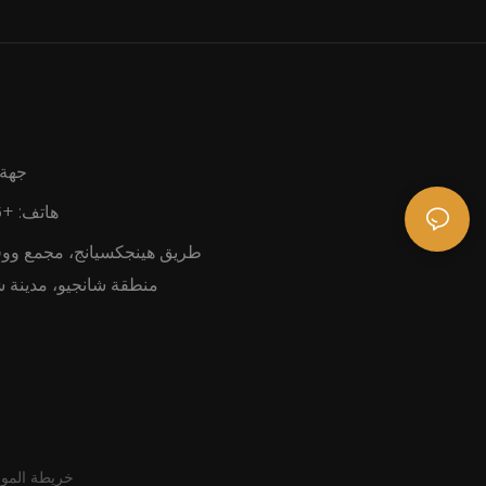
جهة 
هاتف: +86-13758163138
منطقة شانجيو، مدينة 
خريطة المو