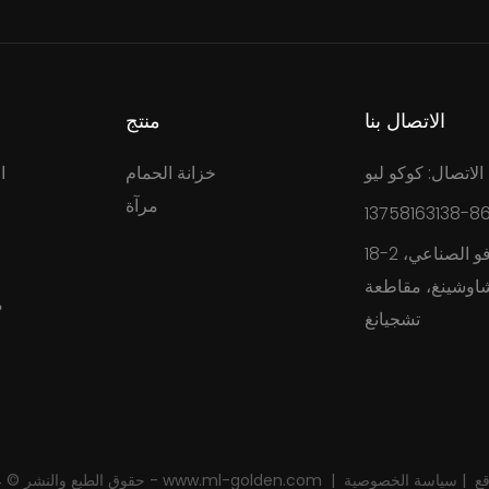
الاتصال بنا
منتج
الاتصال: كوكو ليو
خزانة الحمام
ا
مرآة
18-2 طريق هينجكسيانج، مجمع ووفو الصناعي،
شاوشينغ، مقاطعة
م
تشجيانغ
قع
|
سياسة الخصوصية
|
حقوق الطبع والنشر © 2024 ميلان - www.ml-golden.com