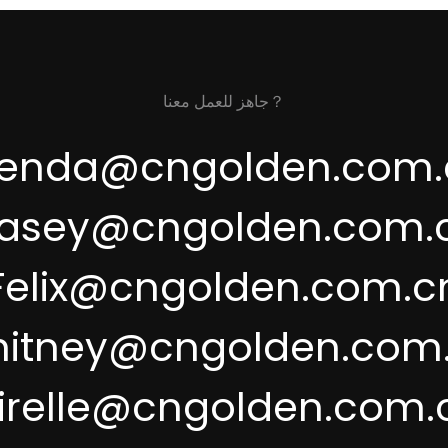
جاهز للعمل معنا？
renda@cngolden.com.
asey@cngolden.com.
Felix@cngolden.com.c
itney@cngolden.com
irelle@cngolden.com.