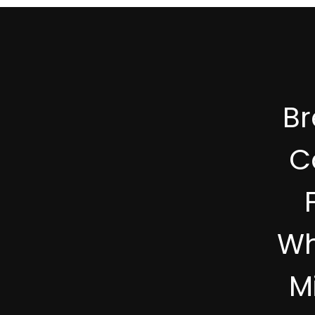
B
C
Wh
M