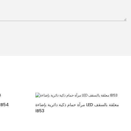
مرآة حمام ذكية دائرية بإضاءة LED معلقة بالسقف
مرآة تزيين طويلة ب
IB53