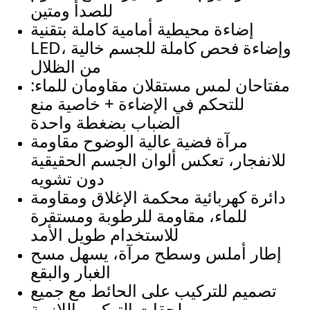
للصدأ ومتين
إضاءة محيطية أمامية كاملة بتقنية
LED، وإضاءة فحص كاملة للجسم خالية
من الظلال
مفتاحان لمس مستقلان مقاومان للماء:
للتحكم في الإضاءة + خاصية منع
الضباب بضغطة واحدة
مرآة فضية عالية الوضوح مقاومة
للانفجار، تعكس ألوان الجسم الحقيقية
دون تشويه
دائرة كهربائية محكمة الإغلاق ومقاومة
للماء، مقاومة للرطوبة ومستقرة
للاستخدام طويل الأمد
إطار أملس وسطح مرآة، يسهل مسح
الغبار والبقع
تصميم للتركيب على الحائط مع جميع
ملحقات التركيب اللازمة.