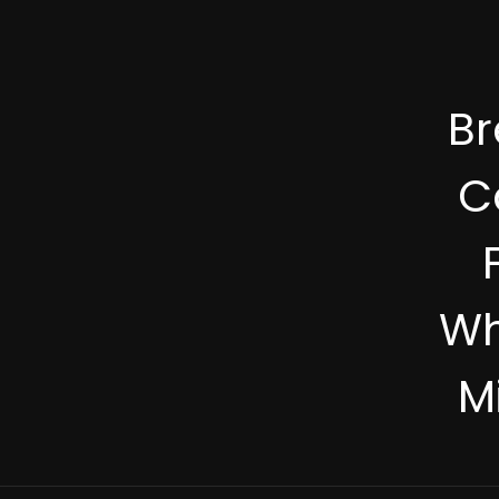
B
C
Wh
M