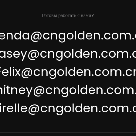
Готовы работать с нами?
renda@cngolden.com.
asey@cngolden.com.
Felix@cngolden.com.c
itney@cngolden.com
irelle@cngolden.com.