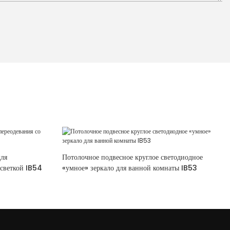
для
Потолочное подвесное круглое светодиодное
дсветкой IB54
«умное» зеркало для ванной комнаты IB53