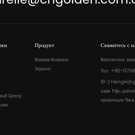
лки
Продукт
Свяжитесь с н
Ванная Комната
Контактное лиц
Зеркало
Тел.: +86-1375
18-2 Hengxian
парк Уфу, райо
ный Центр
провинция Чжэц
Нами