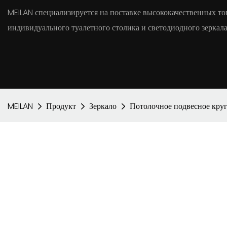
MEILAN специализируется на поставке высококачественных тов
индивидуального туалетного столика и светодиодного зеркала
MEILAN
Продукт
Зеркало
Потолочное подвесное круг