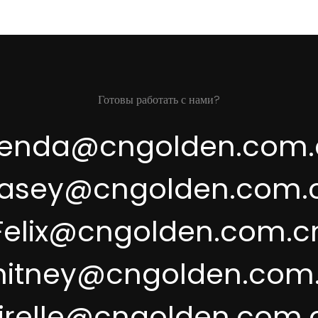
Готовы работать с нами?
renda@cngolden.com.
asey@cngolden.com.
Felix@cngolden.com.c
itney@cngolden.com
irelle@cngolden.com.