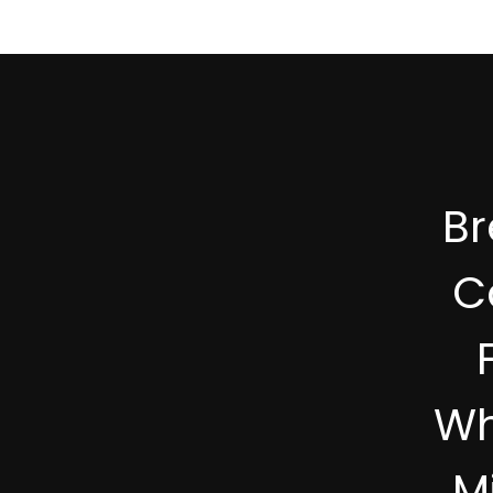
светодиодной подсветкой IB57
B
C
Wh
M