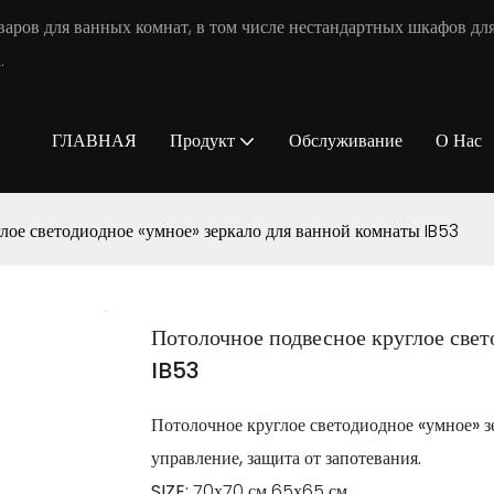
аров для ванных комнат, в том числе нестандартных шкафов для
.
ГЛАВНАЯ
Продукт
Обслуживание
О Нас
лое светодиодное «умное» зеркало для ванной комнаты IB53
Потолочное подвесное круглое свет
IB53
Потолочное круглое светодиодное «умное» зе
управление, защита от запотевания.
SIZE:
70х70 см 65х65 см