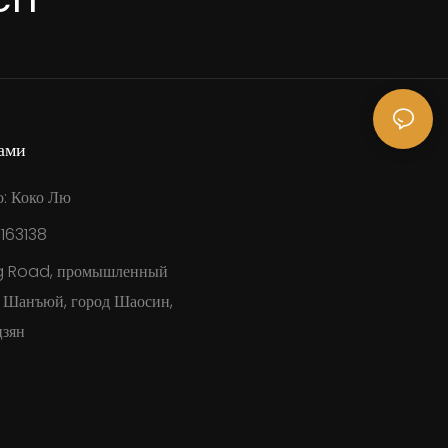
ами
о: Коко Лю
8163138
g Road, промышленный
н Шанъюй, город Шаосин,
зян