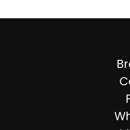
B
C
Wh