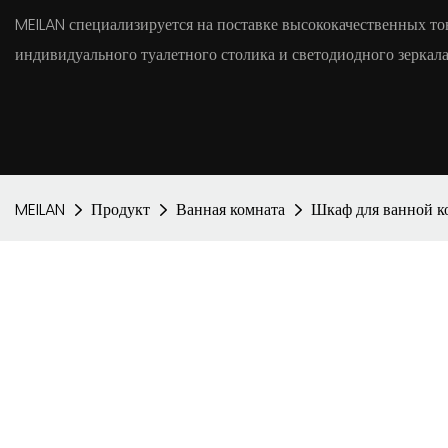
MEILAN специализируется на поставке высококачественных тов
индивидуального туалетного столика и светодиодного зеркала
MEILAN
Продукт
Ванная комната
Шкаф для ванной 