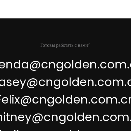
Готовы работать с нами?
renda@cngolden.com.
asey@cngolden.com.
Felix@cngolden.com.c
itney@cngolden.com