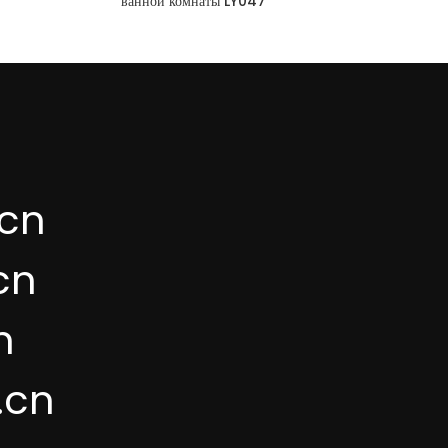
ванной комнаты LY047
cn
cn
n
.cn