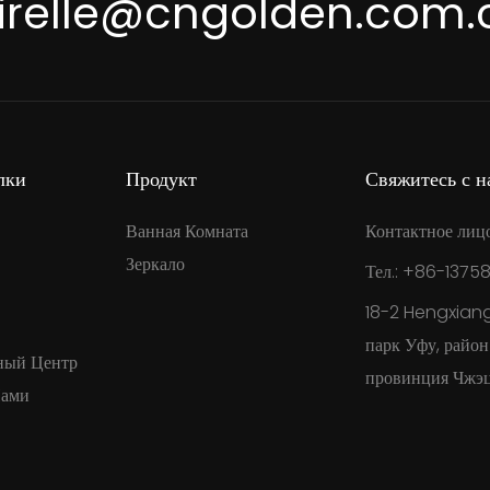
irelle@cngolden.com.
лки
Продукт
Свяжитесь с н
Ванная Комната
Контактное лиц
Зеркало
Тел.: +86-1375
18-2 Hengxian
парк Уфу, райо
ный Центр
провинция Чжэц
Нами