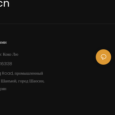
cn
ами
о: Коко Лю
8163138
g Road, промышленный
н Шанъюй, город Шаосин,
зян