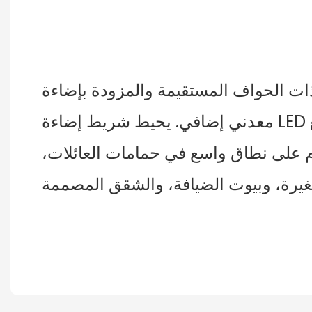
ة والمزودة بإضاءة LED بتصميم بسيط بزاوية قائمة دون إطار
معدني إضافي. يحيط شريط إضاءة LED أبيض كامل بحافة المرآة، مما يمنحها مظهرًا أنيقًا وبسيطًا. تتناسب هذه المرآة تمامًا مع
دم على نطاق واسع في حمامات العائلات،