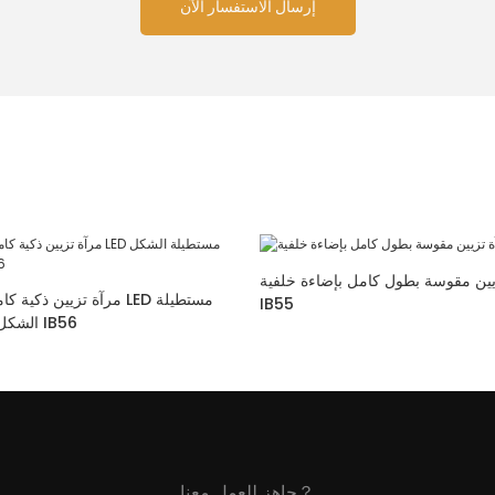
إرسال الاستفسار الآن
ين مقوسة بطول كامل بإضاءة خلفية LED
مرآة تزيين ذكية كاملة الط
IB55
الشكل ذات زوايا دائرية IB56
جاهز للعمل معنا？