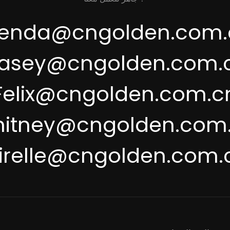
renda@cngolden.com.
asey@cngolden.com.
Felix@cngolden.com.c
itney@cngolden.com
irelle@cngolden.com.