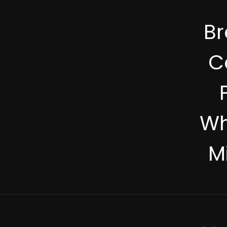
B
C
Wh
M