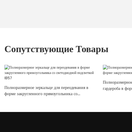
Сопутствующие Товары
Полноразмерное
Полноразмерное зеркальце для переодевания в
гардероба в фор
форме закругленного прямоугольника со
модель IB56
светодиодной подсветкой IB57