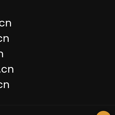
cn
cn
n
.cn
cn