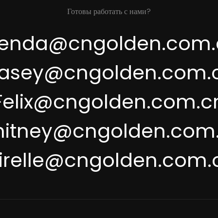
Готовы работать с нами?
renda@cngolden.com.
asey@cngolden.com.
Felix@cngolden.com.c
itney@cngolden.com
irelle@cngolden.com.