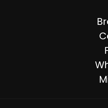
B
C
Wh
M