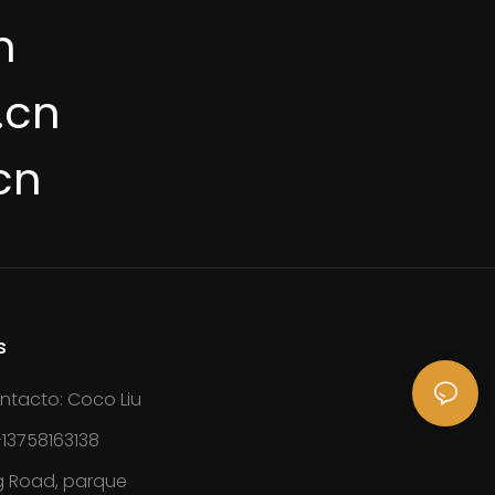
n
.cn
cn
s
ntacto: Coco Liu
13758163138
g Road, parque