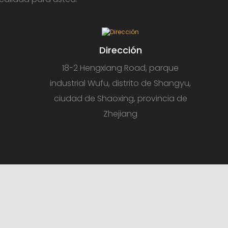
Dirección
18-2 Hengxiang Road, parque
industrial Wufu, distrito de Shangyu,
ciudad de Shaoxing, provincia de
Zhejiang