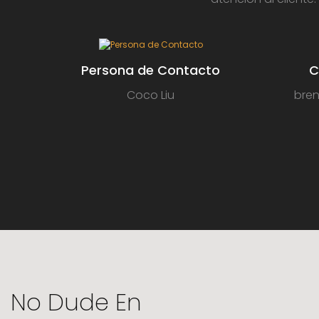
Persona de Contacto
C
Coco Liu
bre
No Dude En