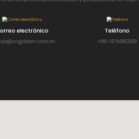
orreo electrónico
Teléfono
nda@cngolden.com.cn
+86-13758163138