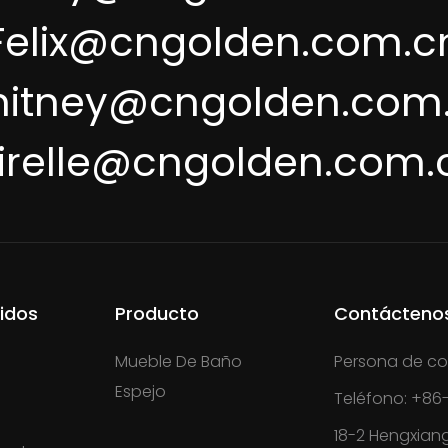
Felix@cngolden.com.c
itney@cngolden.com
irelle@cngolden.com.
idos
Producto
Contácteno
Mueble De Baño
Persona de co
Espejo
Teléfono: +86-
18-2 Hengxian