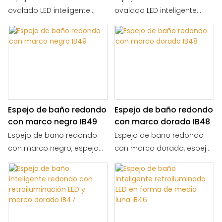
IB51
IB50
ovalado LED inteligente
ovalado LED inteligente
suspendido del techo, con
suspendido del techo, con
marco dorado, control
marco dorado, control
táctil y antivaho. TAMAÑO:
táctil y antivaho. TAMAÑO:
60 x 120 cm / 50 x 100 cm.
60 x 120 cm / 50 x 100 cm.
Espejo de baño redondo
Espejo de baño redondo
con marco negro IB49
con marco dorado IB48
Espejo de baño redondo
Espejo de baño redondo
con marco negro, espejo
con marco dorado, espejo
decorativo de pared para
decorativo de pared para
baño, recibidor y
tocador, ideal para baño,
dormitorio. TAMAÑO: 80 x 80
dormitorio o entrada.
cm, 70 x 70 cm, 65 x 65 cm,
TAMAÑO: 80 x 80 cm, 70 x 70
60 x 60 cm.
cm, 65 x 65 cm, 60 x 60 cm.