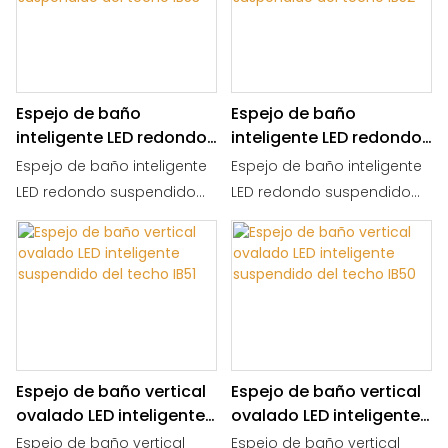
para dormitorio o aseo.
dormitorio o armario.
TAMAÑO: 60 x 150 cm / 50 x
TAMAÑO: 60 x 140 cm / 50 x
150 cm.
140 cm.
Espejo de baño
Espejo de baño
inteligente LED redondo
inteligente LED redondo
suspendido del techo
suspendido del techo
Espejo de baño inteligente
Espejo de baño inteligente
IB53
IB52
LED redondo suspendido
LED redondo suspendido
del techo, con marco
del techo, espejo de
negro mate, control táctil y
tocador de pared antivaho
antivaho. TAMAÑO: 70 x 70
con control táctil y marco
cm, 65 x 65 cm, 60 x 60 cm.
dorado. TAMAÑO: 70 x 70
cm, 65 x 65 cm, 60 x 60 cm.
Espejo de baño vertical
Espejo de baño vertical
ovalado LED inteligente
ovalado LED inteligente
suspendido del techo
suspendido del techo
Espejo de baño vertical
Espejo de baño vertical