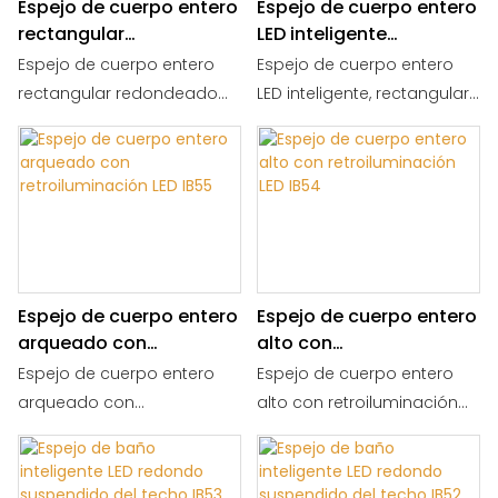
Espejo de cuerpo entero
Espejo de cuerpo entero
rectangular
LED inteligente
redondeado con
rectangular
Espejo de cuerpo entero
Espejo de cuerpo entero
retroiluminación LED
redondeado IB56
rectangular redondeado
LED inteligente, rectangular
IB57
con retroiluminación LED,
redondeado, sin marco,
sin marco, con control
con control táctil, antivaho,
táctil, antivaho, para
para pared o suelo, ideal
montaje en pared o
para dormitorio o aseo.
dormitorio. TAMAÑO: 60 x 170
TAMAÑO: 60 x 160 cm / 50 x
cm / 50 x 170 cm.
160 cm.
Espejo de cuerpo entero
Espejo de cuerpo entero
arqueado con
alto con
retroiluminación LED
retroiluminación LED
Espejo de cuerpo entero
Espejo de cuerpo entero
IB55
IB54
arqueado con
alto con retroiluminación
retroiluminación LED, marco
LED, marco negro, control
negro, control táctil, espejo
táctil, antivaho, para pared
de pared o de pie antivaho
o suelo, ideal para