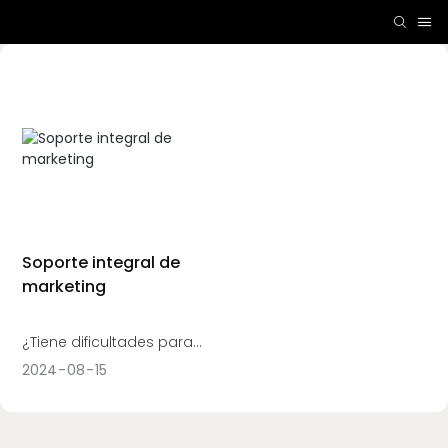
Soporte integral de
marketing
¿Tiene dificultades para
conseguir clientes en
2024
08
15
nuevos mercados?
Luxdream puede ayudarle
con nuestros servicios de