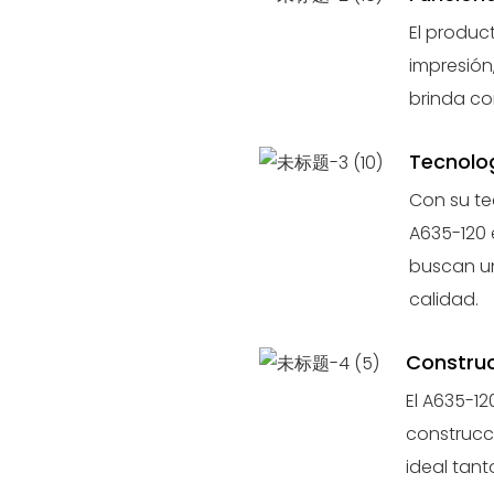
El produc
impresión
brinda co
Tecnolo
Con su te
A635-120 
buscan un
calidad.
Constru
El A635-1
construcc
ideal tan