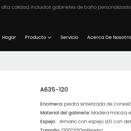
 alta calidad, incluidos gabinetes de baño personalizad
Hogar
Producto
Servicio
Acerca De Nosotr
A635-120
Encimera:
piedra sinterizada de conexi
Material del gabinete:
Madera maciza ec
Espejo:
Armario con espejo LED con de
Tamaño:
1200*550milímetro