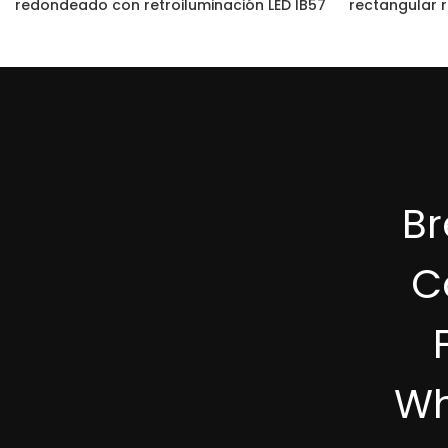
redondeado con retroiluminación LED IB57
rectangular 
B
C
Wh