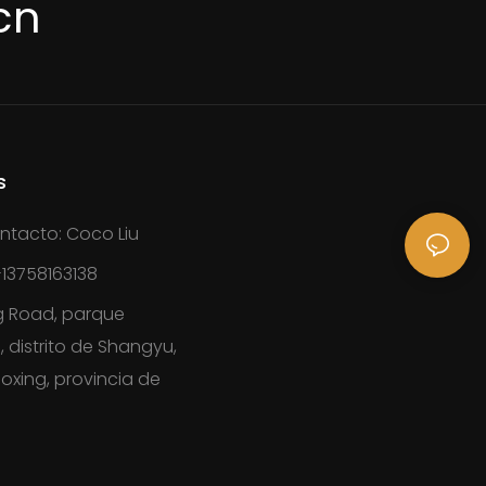
cn
s
ntacto: Coco Liu
13758163138
g Road, parque
, distrito de Shangyu,
oxing, provincia de