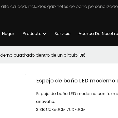
 alta calidad, incluidos gabinetes de baño personalizad
Hogar
Producto
Servicio
Acerca De Nosotr
derno cuadrado dentro de un círculo IB16
Espejo de baño LED moderno c
Espejo de baño LED moderno con forma d
antivaho.
SIZE:
80X80CM 70X70CM