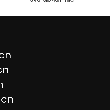
retroiluminación LED IB54
cn
cn
n
.cn