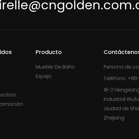
irelle@cngolden.com.
idos
Producto
Contácteno
Mueble De Baño
Persona de co
Espejo
Teléfono: +86-
18-2 Hengxian
sotros
industrial Wufu
formación
ciudad de Sha
s
Zhejiang