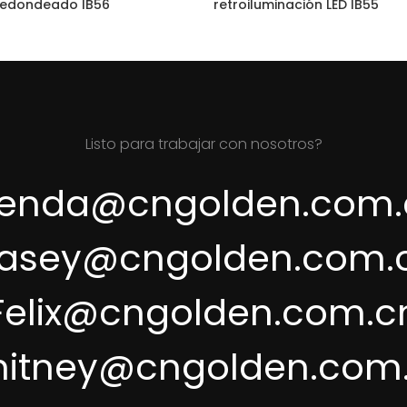
redondeado IB56
retroiluminación LED IB55
Listo para trabajar con nosotros?
renda@cngolden.com.
asey@cngolden.com.
Felix@cngolden.com.c
itney@cngolden.com