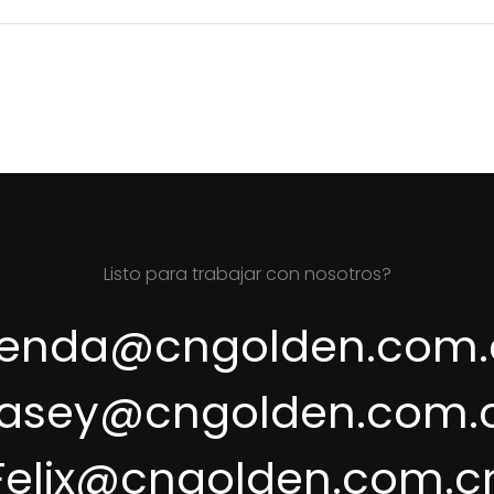
Listo para trabajar con nosotros?
renda@cngolden.com.
asey@cngolden.com.
Felix@cngolden.com.c