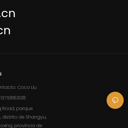
.cn
cn
s
ntacto: Coco Liu
13758163138
g Road, parque
, distrito de Shangyu,
oxing, provincia de