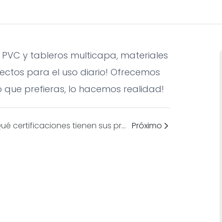
 PVC y tableros multicapa, materiales
ectos para el uso diario! Ofrecemos
lo que prefieras, lo hacemos realidad!
¿Qué certificaciones tienen sus productos? ¿Cuentan con las certificaciones CE, UL, SAA y RoHS? ¿Pueden proporcionar los documentos de certificación? ¿Hay un manual de instalación disponible en inglés? ¿Tienen un video de instalación?
Próximo