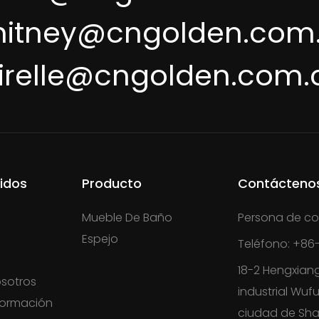
itney@cngolden.com
irelle@cngolden.com.
idos
Producto
Contácteno
Mueble De Baño
Persona de co
Espejo
Teléfono: +86-
18-2 Hengxian
sotros
industrial Wufu
formación
ciudad de Sha