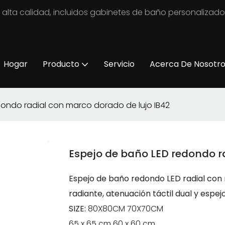
 alta calidad, incluidos gabinetes de baño personalizad
Hogar
Producto
Servicio
Acerca De Nosotr
dondo radial con marco dorado de lujo IB42
Espejo de baño LED redondo r
Espejo de baño redondo LED radial con 
radiante, atenuación táctil dual y espe
SIZE:
80X80CM 70X70CM
65 x 65 cm 60 x 60 cm