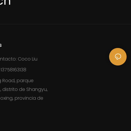
cn
s
ntacto: Coco Liu
13758163138
g Road, parque
, distrito de Shangyu,
oxing, provincia de