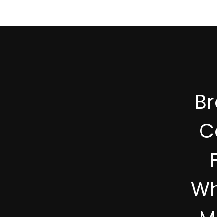
B
C
Wh