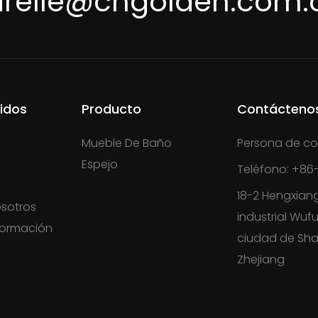
irelle@cngolden.com.
idos
Producto
Contácteno
Mueble De Baño
Persona de co
Espejo
Teléfono: +86-
18-2 Hengxian
sotros
industrial Wufu
formación
ciudad de Sha
s
Zhejiang