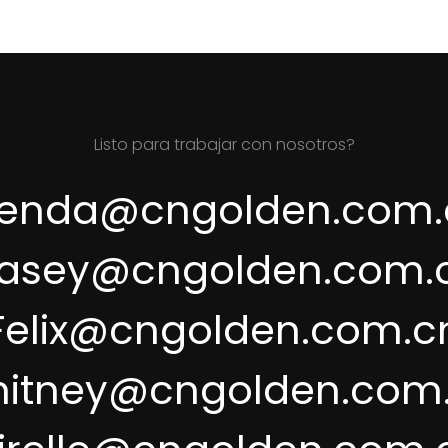
Listo para trabajar con nosotros?
renda@cngolden.com.
asey@cngolden.com.
Felix@cngolden.com.c
itney@cngolden.com