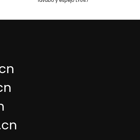
lavabo y espejo LY047
cn
cn
n
.cn