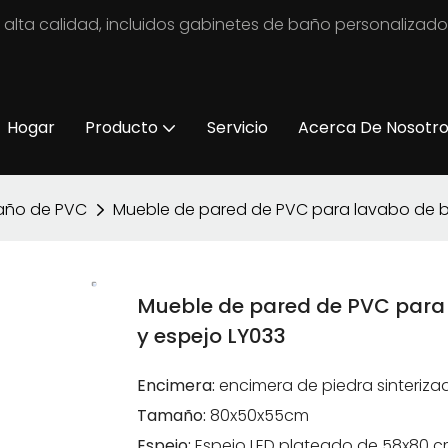
 alta calidad, incluidos gabinetes de baño personalizad
Hogar
Producto
Servicio
Acerca De Nosotr
año de PVC
Mueble de pared de PVC para lavabo de b
Mueble de pared de PVC para
y espejo LY033
Encimera:
encimera de piedra sinteriza
Tamaño:
80x50x55cm
Espejo:
Espejo LED plateado de 58x80 cm 