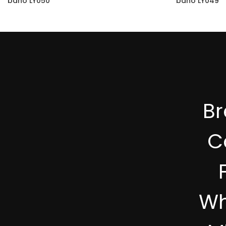
baño LY050
baño LY049
B
C
Wh