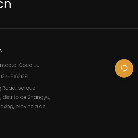
cn
s
ntacto: Coco Liu
13758163138
g Road, parque
, distrito de Shangyu,
oxing, provincia de