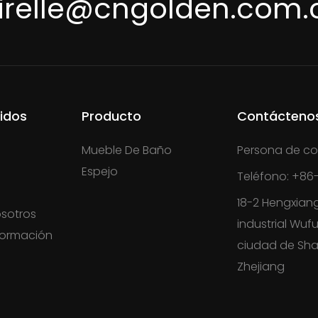
irelle@cngolden.com.
idos
Producto
Contácteno
Mueble De Baño
Persona de co
Espejo
Teléfono: +86-
18-2 Hengxian
sotros
industrial Wufu
formación
ciudad de Sha
s
Zhejiang