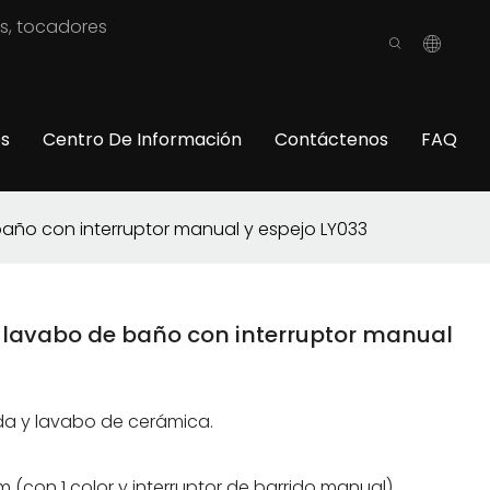
os, tocadores
os
Centro De Información
Contáctenos
FAQ
año con interruptor manual y espejo LY033
 lavabo de baño con interruptor manual
da y lavabo de cerámica.
(con 1 color y interruptor de barrido manual)