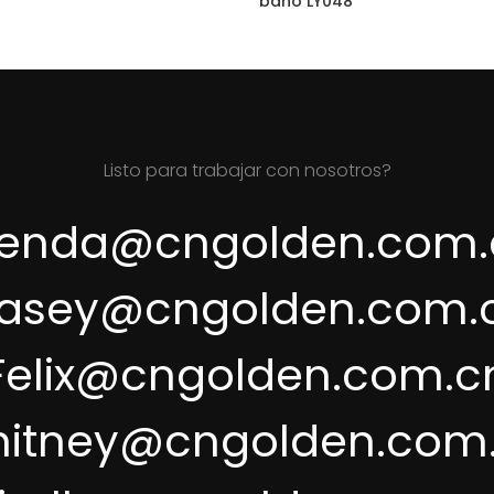
baño LY048
Listo para trabajar con nosotros?
renda@cngolden.com.
asey@cngolden.com.
Felix@cngolden.com.c
itney@cngolden.com